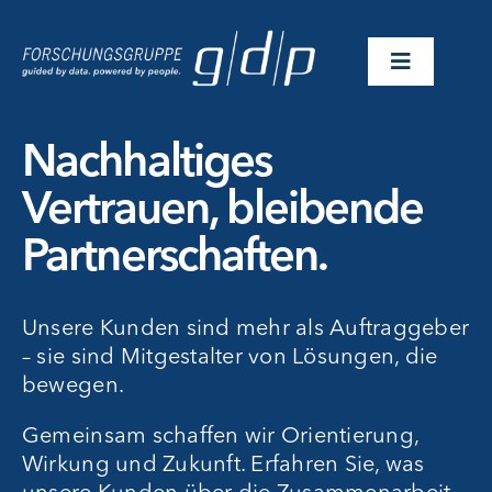
Skip
to
Toggle
content
Navigatio
Branchen
Nachhaltiges
Vertrauen, bleibende
Lösungen
Partnerschaften.
Referenzen
Unsere Kunden sind mehr als Auftraggeber
– sie sind Mitgestalter von Lösungen, die
Über Uns
bewegen.
Gemeinsam schaffen wir Orientierung,
Events
Wirkung und Zukunft. Erfahren Sie, was
unsere Kunden über die Zusammenarbeit