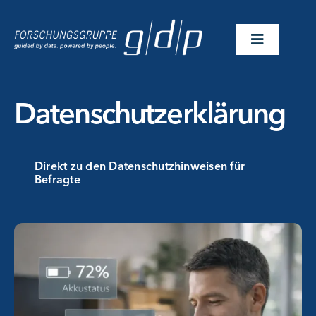
Skip
to
Toggle
content
Navigatio
Branchen
Datenschutzerklärung
Lösungen
Direkt zu den Datenschutzhinweisen für
Befragte
Referenzen
Über Uns
Events