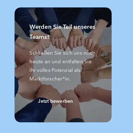
Werden Sie Teil unseres
Teams!
Schließen Sie sich uns noch
heute an und entfalten Sie
Ihr volles Potenzial als
Marktforscher*in.
Jetzt bewerben