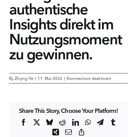
authentische
Insights direkt im
Nutzungsmoment
zu gewinnen.
für
By
Zhijing He
|
11. Mai 2026
|
Kommentare deaktiviert
Seit
2020
setzen
wir
Share This Story, Choose Your Platform!
auf
digitale
Facebook
X
Bluesky
Reddit
LinkedIn
WhatsApp
Telegram
Tumblr
Research
Xing
Email
Copy
Communities,