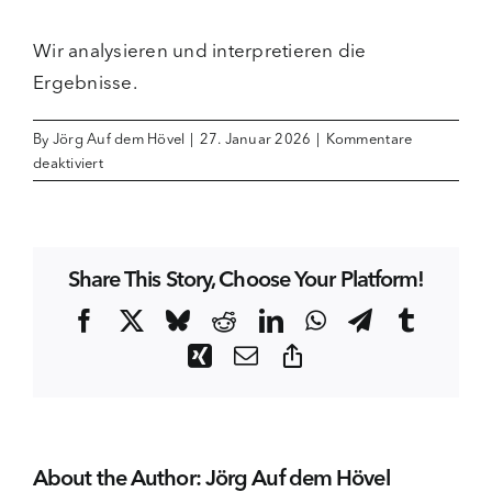
Wir analysieren und interpretieren die
Ergebnisse.
By
Jörg Auf dem Hövel
|
27. Januar 2026
|
Kommentare
für
deaktiviert
Analyse
&
Auswertung
Share This Story, Choose Your Platform!
Facebook
X
Bluesky
Reddit
LinkedIn
WhatsApp
Telegram
Tumblr
Xing
Email
Copy
Link
About the Author:
Jörg Auf dem Hövel