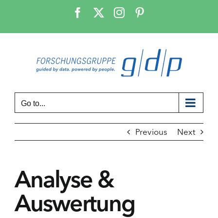
Skip
Facebook
X
Instagram
Pinterest
to
content
Go to...
Previous
Next
Analyse &
Auswertung